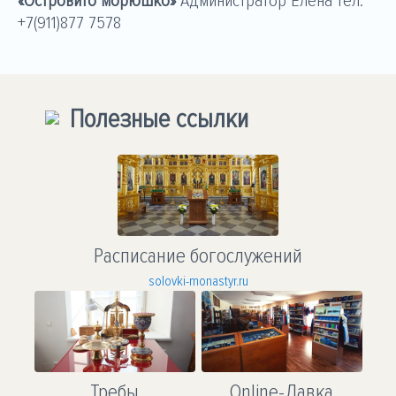
«Островито морюшко»
Администратор Елена тел.
+7(911)877 7578
Полезные ссылки
Расписание богослужений
solovki-monastyr.ru
Требы
Online-Лавка